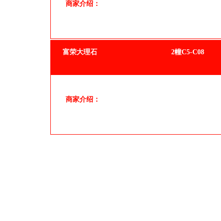
商家介绍：
富荣大理石
2幢C5-C08
商家介绍：