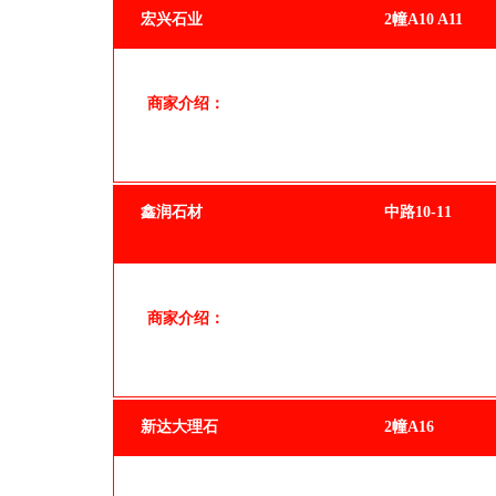
宏兴石业
2幢A10 A11
商家介绍：
鑫润石材
中路10-11
商家介绍：
新达大理石
2幢A16