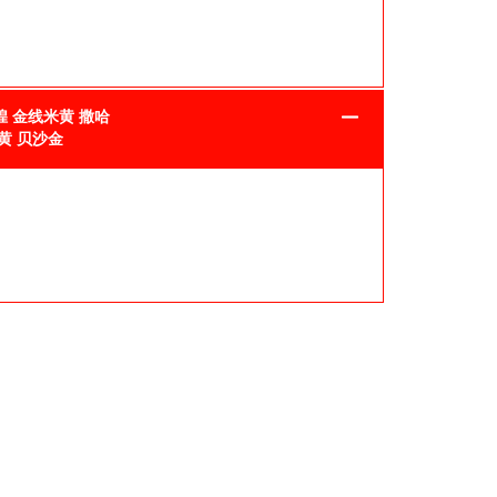
煌 金线米黄 撒哈
黄 贝沙金