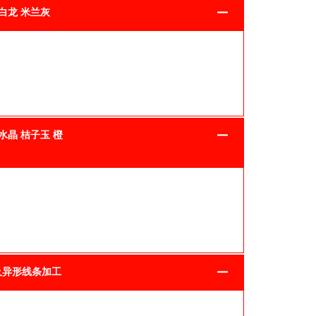
白龙 米兰灰
水晶 桔子玉 橙
及异形线条加工