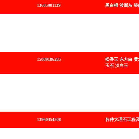
13685901139
黑白根 波斯灰 银
15089186285
松香玉 东方白 黄
玉石 汉白玉
13960454508
各种大理石工程