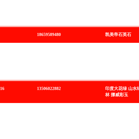
18659589480
凯美帝石英石
16
13506022882
印度大花绿 山水
林 挪威彩玉