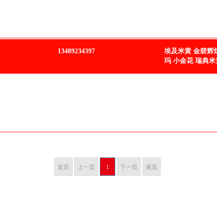
13489234397
埃及米黄 金碧辉
玛 小金花 瑞典米
首页
上一页
1
下一页
尾页