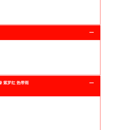
绿 紫罗红 热带雨