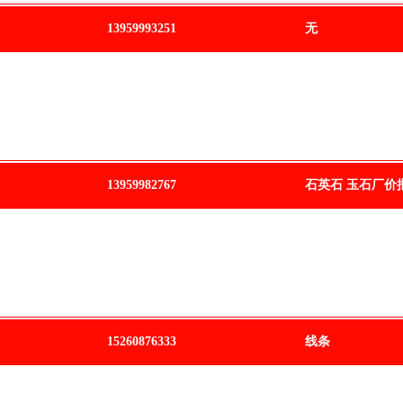
13959993251
无
13959982767
石英石 玉石厂价
15260876333
线条