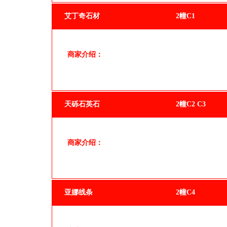
艾丁奇石材
2幢C1
商家介绍：
天砾石英石
2幢C2 C3
商家介绍：
亚娜线条
2幢C4