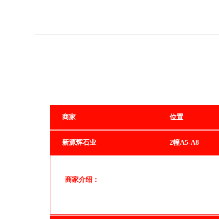
商家
位置
新源辉石业
2幢A5-A8
商家介绍：