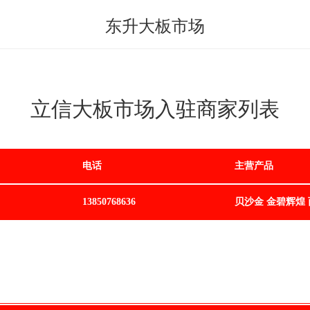
东升大板市场
立信大板市场入驻商家列表
电话
主营产品
13850768636
贝沙金 金碧辉煌